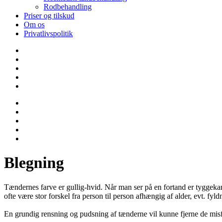
Rodbehandling
Priser og tilskud
Om os
Privatlivspolitik
Blegning
Tændernes farve er gullig-hvid. Når man ser på en fortand er tyggeka
ofte være stor forskel fra person til person afhængig af alder, evt. fyl
En grundig rensning og pudsning af tænderne vil kunne fjerne de misf