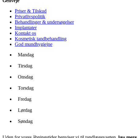
Genveje
Priser & Tilskud
Privatlivspolitik
Behandlinger & undersøgelser
Implantater
Kontakt os
Kosmetisk tandbehandling
God mundhygiejne
Mandag
08.00 - 16.30
Tirsdag
08.00 - 16.30
Onsdag
07.00 - 14.00
Torsdag
08.00 - 17.00
Fredag
08.00 - 15.00
Lørdag
LUKKET
Søndag
LUKKET
Uden for vores åbningstider henviser vi til tandlægevagten,
læs mere 