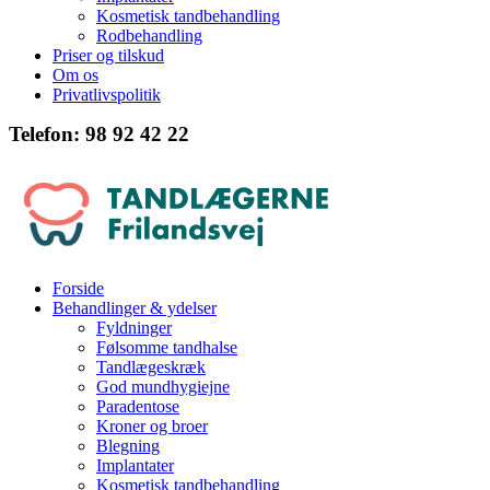
Kosmetisk tandbehandling
Rodbehandling
Priser og tilskud
Om os
Privatlivspolitik
Telefon: 98 92 42 22
Forside
Behandlinger & ydelser
Fyldninger
Følsomme tandhalse
Tandlægeskræk
God mundhygiejne
Paradentose
Kroner og broer
Blegning
Implantater
Kosmetisk tandbehandling