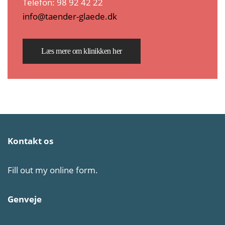
Telefon: 98 92 42 22
info@taender-glaede.dk
Læs mere om klinikken her
Kontakt os
Fill out my
online form
.
Genveje