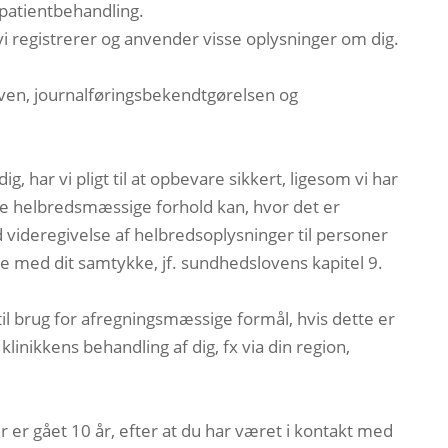
 patientbehandling.
 vi registrerer og anvender visse oplysninger om dig.
sloven, journalføringsbekendtgørelsen og
, har vi pligt til at opbevare sikkert, ligesom vi har
ne helbredsmæssige forhold kan, hvor det er
 videregivelse af helbredsoplysninger til personer
 med dit samtykke, jf. sundhedslovens kapitel 9.
til brug for afregningsmæssige formål, hvis dette er
inikkens behandling af dig, fx via din region,
der er gået 10 år, efter at du har været i kontakt med