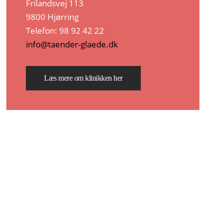
Frilandsvej 113
9800 Hjørring
Telefon: 98 92 42 22
info@taender-glaede.dk
Læs mere om klinikken her