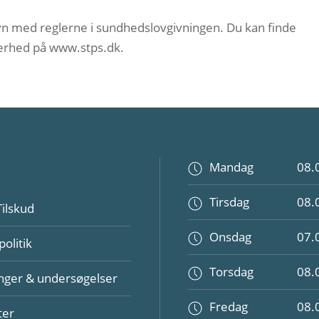
lsyn med reglerne i sundhedslovgivningen. Du kan finde
erhed på www.stps.dk.
Mandag
08.
Tirsdag
08.
Tilskud
Onsdag
07.
politik
Torsdag
08.
nger & undersøgelser
Fredag
08.
ter